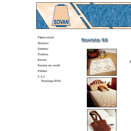
Página inicial
Histórico
Endereço
Produtos
Revista
A
Receitas em crochê
Pedidos
S.A.C.
Tecnologia BWA