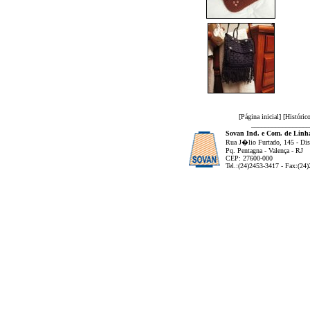
[
Página inicial
] [
Históric
_________________
Sovan Ind. e Com. de Linha
Rua J�lio Furtado, 145 - Dist
Pq. Pentagna - Valença - RJ
CEP: 27600-000
Tel.:(24)2453-3417 - Fax:(24