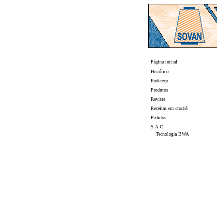
Página inicial
Histórico
Endereço
Produtos
Revista
Receitas em crochê
Pedidos
S.A.C.
Tecnologia BWA