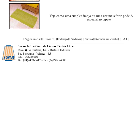
Veja como uma simples franja ou uma cor mais forte pode d
especial ao tapete.
[
Página inicial
] [
Histórico
] [
Endereço
] [
Produtos
] [
Revista
] [
Receitas em crochê
] [
S.A.C
]
________________________________________________________________
Sovan Ind. e Com. de Linhas Têxteis Ltda.
Rua J�lio Furtado, 145 - Distrito Industrial
Pq. Pentagna - Valença - RJ
CEP: 27600-000
Tel.:(24)2453-3417 - Fax:(24)2453-4380